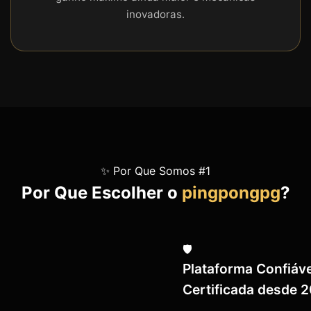
inovadoras.
✨ Por Que Somos #1
Por Que Escolher o
pingpongpg
?
🛡️
Plataforma Confiáve
Certificada desde 