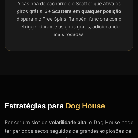
A casinha de cachorro é o Scatter que ativa os
giros grátis.
3+ Scatters em qualquer posição
disparam o Free Spins. Também funciona como
retrigger durante os giros grátis, adicionando
mais rodadas.
Estratégias para
Dog House
Por ser um slot de
volatilidade alta
, o Dog House pode
ter períodos secos seguidos de grandes explosões de