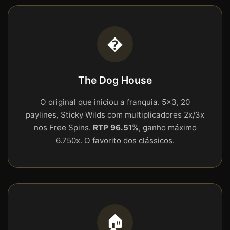
�
The Dog House
O original que iniciou a franquia. 5x3, 20
paylines, Sticky Wilds com multiplicadores 2x/3x
nos Free Spins.
RTP 96.51%
, ganho máximo
6.750x. O favorito dos clássicos.
🏠