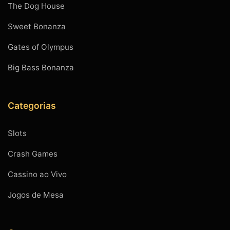
The Dog House
Sweet Bonanza
Gates of Olympus
Big Bass Bonanza
Categorias
Slots
Crash Games
Cassino ao Vivo
Jogos de Mesa