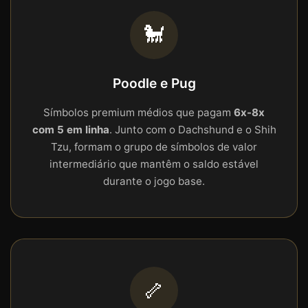
🐩
Poodle e Pug
Símbolos premium médios que pagam
6x-8x
com 5 em linha
. Junto com o Dachshund e o Shih
Tzu, formam o grupo de símbolos de valor
intermediário que mantêm o saldo estável
durante o jogo base.
🦴