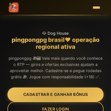
🐶 Dog House
pingpongpg brasil❤️ operação
regional ativa
pingpongpg 🎁🎰 Vale mais quando você conhece
o RTP — giros e ofertas exclusivas ajudam a
aproveitar melhor. Cadastre-se e pegue rodadas
grátis 🎁. Jogue com responsabilidade (+18) ✅.
CADASTRAR E GANHAR BÔNUS
FAZER LOGIN