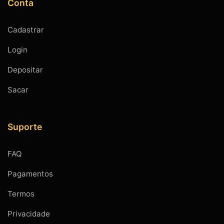
Conta
Cadastrar
Login
Depositar
Sacar
Suporte
FAQ
Pagamentos
Termos
Privacidade