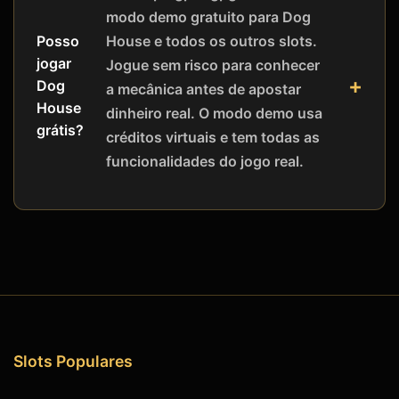
modo demo gratuito para Dog
House e todos os outros slots.
Posso
jogar
Jogue sem risco para conhecer
Dog
a mecânica antes de apostar
House
dinheiro real. O modo demo usa
grátis?
créditos virtuais e tem todas as
funcionalidades do jogo real.
Slots Populares