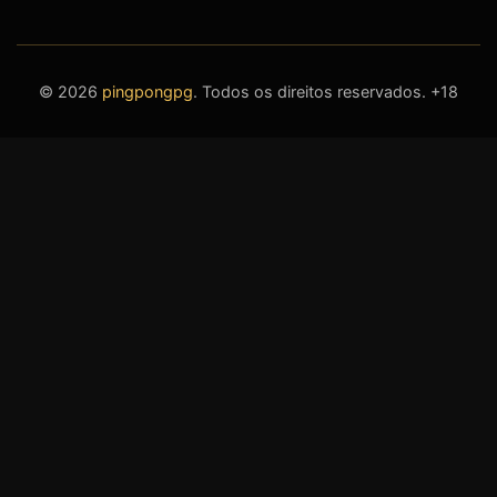
© 2026
pingpongpg
. Todos os direitos reservados. +18