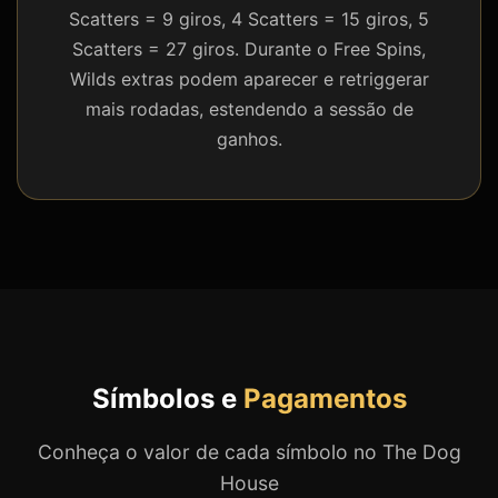
Scatters = 9 giros, 4 Scatters = 15 giros, 5
Scatters = 27 giros. Durante o Free Spins,
Wilds extras podem aparecer e retriggerar
mais rodadas, estendendo a sessão de
ganhos.
Símbolos e
Pagamentos
Conheça o valor de cada símbolo no The Dog
House