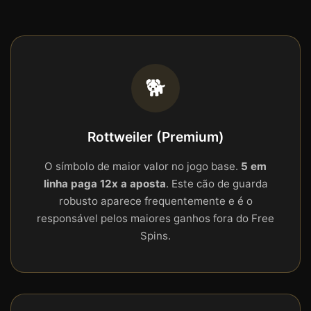
🐕
Rottweiler (Premium)
O símbolo de maior valor no jogo base.
5 em
linha paga 12x a aposta
. Este cão de guarda
robusto aparece frequentemente e é o
responsável pelos maiores ganhos fora do Free
Spins.