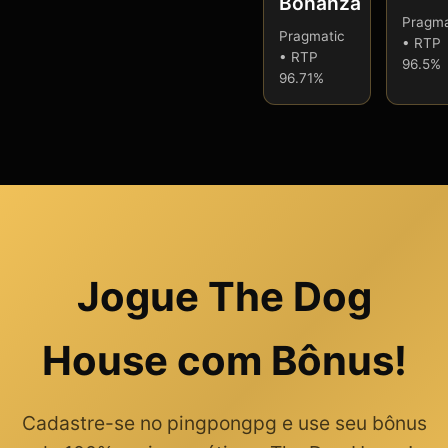
Bonanza
Pragma
Pragmatic
• RTP
• RTP
96.5%
96.71%
Jogue The Dog
House com Bônus!
Cadastre-se no pingpongpg e use seu bônus