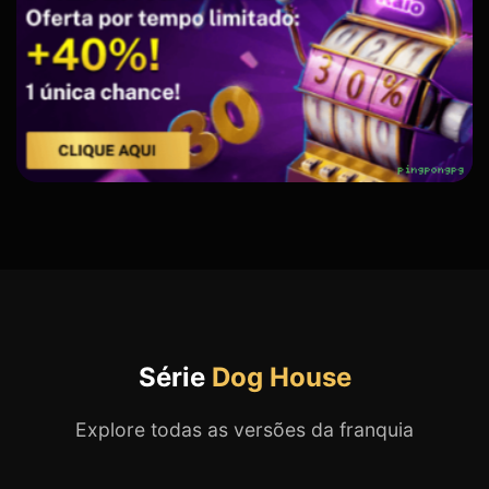
Série
Dog House
Explore todas as versões da franquia