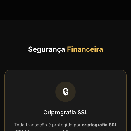
Segurança
Financeira
🔒
Criptografia SSL
Toda transação é protegida por
criptografia SSL