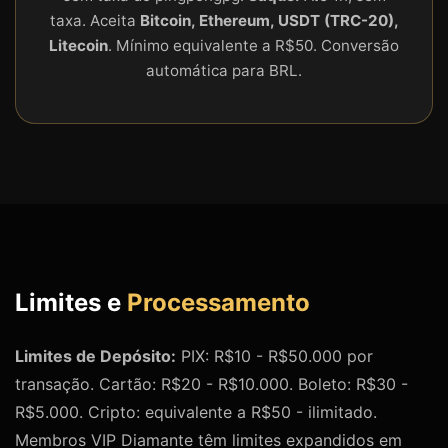
taxa. Aceita
Bitcoin, Ethereum, USDT (TRC-20),
Litecoin
. Mínimo equivalente a R$50. Conversão
automática para BRL.
Limites e
Processamento
Limites de Depósito:
PIX: R$10 - R$50.000 por
transação. Cartão: R$20 - R$10.000. Boleto: R$30 -
R$5.000. Cripto: equivalente a R$50 - ilimitado.
Membros VIP Diamante têm limites expandidos em