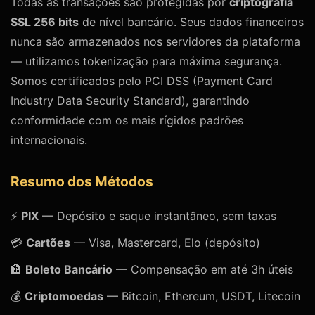
Todas as transações são protegidas por
criptografia
SSL 256 bits
de nível bancário. Seus dados financeiros
nunca são armazenados nos servidores da plataforma
— utilizamos tokenização para máxima segurança.
Somos certificados pelo PCI DSS (Payment Card
Industry Data Security Standard), garantindo
conformidade com os mais rígidos padrões
internacionais.
Resumo dos Métodos
⚡
PIX
— Depósito e saque instantâneo, sem taxas
💳
Cartões
— Visa, Mastercard, Elo (depósito)
🏦
Boleto Bancário
— Compensação em até 3h úteis
💰
Criptomoedas
— Bitcoin, Ethereum, USDT, Litecoin