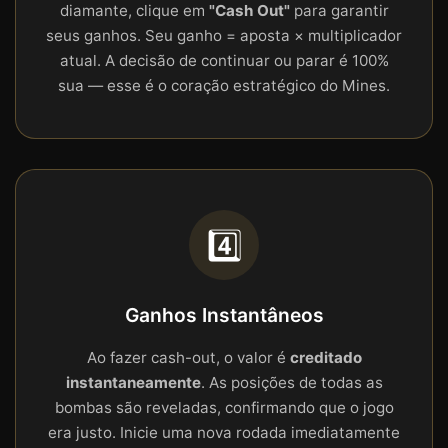
diamante, clique em
"Cash Out"
para garantir
seus ganhos. Seu ganho = aposta × multiplicador
atual. A decisão de continuar ou parar é 100%
sua — esse é o coração estratégico do Mines.
4️⃣
Ganhos Instantâneos
Ao fazer cash-out, o valor é
creditado
instantaneamente
. As posições de todas as
bombas são reveladas, confirmando que o jogo
era justo. Inicie uma nova rodada imediatamente