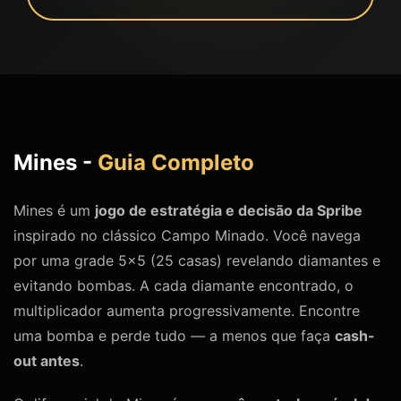
Mines -
Guia Completo
Mines é um
jogo de estratégia e decisão da Spribe
inspirado no clássico Campo Minado. Você navega
por uma grade 5x5 (25 casas) revelando diamantes e
evitando bombas. A cada diamante encontrado, o
multiplicador aumenta progressivamente. Encontre
uma bomba e perde tudo — a menos que faça
cash-
out antes
.