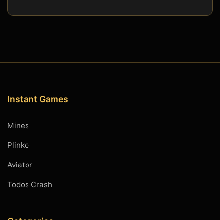
Instant Games
Mines
Plinko
Aviator
Todos Crash