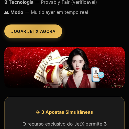
🔒
Tecnologia
— Provably Fair (verificável)
👥
Modo
— Multiplayer em tempo real
JOGAR JETX AGORA
✈️ 3 Apostas Simultâneas
O recurso exclusivo do JetX permite
3