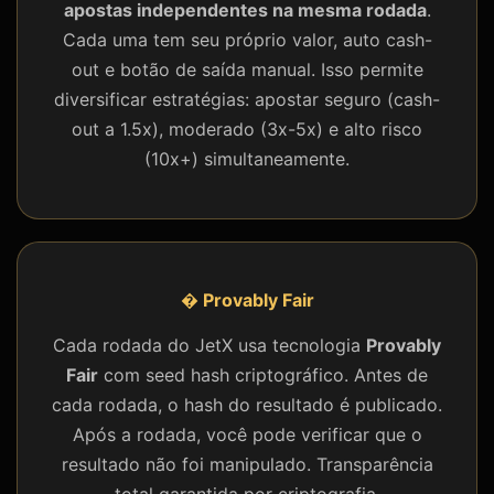
apostas independentes na mesma rodada
.
Cada uma tem seu próprio valor, auto cash-
out e botão de saída manual. Isso permite
diversificar estratégias: apostar seguro (cash-
out a 1.5x), moderado (3x-5x) e alto risco
(10x+) simultaneamente.
� Provably Fair
Cada rodada do JetX usa tecnologia
Provably
Fair
com seed hash criptográfico. Antes de
cada rodada, o hash do resultado é publicado.
Após a rodada, você pode verificar que o
resultado não foi manipulado. Transparência
total garantida por criptografia.