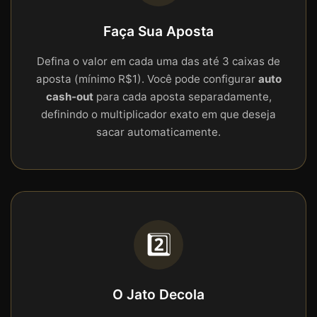
Faça Sua Aposta
Defina o valor em cada uma das até 3 caixas de
aposta (mínimo R$1). Você pode configurar
auto
cash-out
para cada aposta separadamente,
definindo o multiplicador exato em que deseja
sacar automaticamente.
2️⃣
O Jato Decola