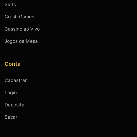
Slots
Crash Games
Cassino ao Vivo
Jogos de Mesa
Conta
Cadastrar
Login
Depositar
Sacar