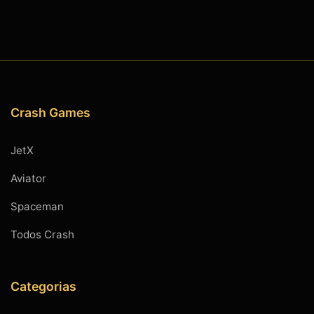
Crash Games
JetX
Aviator
Spaceman
Todos Crash
Categorias