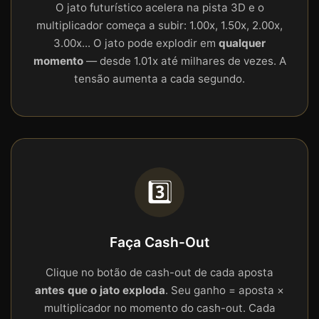
O jato futurístico acelera na pista 3D e o
multiplicador começa a subir: 1.00x, 1.50x, 2.00x,
3.00x... O jato pode explodir em
qualquer
momento
— desde 1.01x até milhares de vezes. A
tensão aumenta a cada segundo.
3️⃣
Faça Cash-Out
Clique no botão de cash-out de cada aposta
antes que o jato exploda
. Seu ganho = aposta ×
multiplicador no momento do cash-out. Cada