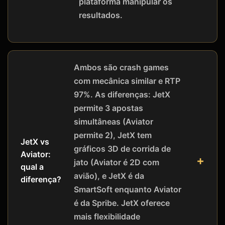
plataforma manipular os
resultados.
Ambos são crash games
com mecânica similar e RTP
97%. As diferenças: JetX
permite 3 apostas
simultâneas (Aviator
permite 2), JetX tem
JetX vs
gráficos 3D de corrida de
Aviator:
jato (Aviator é 2D com
qual a
avião), e JetX é da
diferença?
SmartSoft enquanto Aviator
é da Spribe. JetX oferece
mais flexibilidade