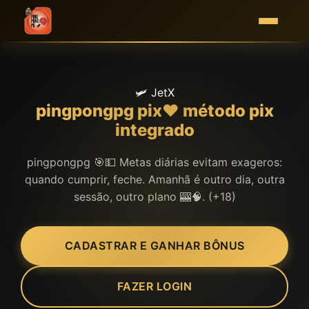
🛩️ JetX
pingpongpg pix❤️ método pix
integrado
pingpongpg 🎯💵 Metas diárias evitam exageros:
quando cumprir, feche. Amanhã é outro dia, outra
sessão, outro plano 🎰🧠. (+18)
CADASTRAR E GANHAR BÔNUS
FAZER LOGIN