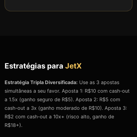
Estratégias para
JetX
Estratégia Tripla Diversificada:
Use as 3 apostas
simultâneas a seu favor. Aposta 1: R$10 com cash-out
a 1.5x (ganho seguro de R$5). Aposta 2: R$5 com
cash-out a 3x (ganho moderado de R$10). Aposta 3:
R$2 com cash-out a 10x+ (risco alto, ganho de
R$18+).